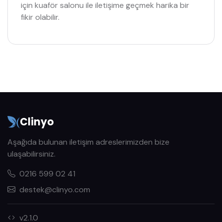
için kuaför salonu ile iletişime geçmek harika bir
fikir olabilir.
Clinyo
Aşağıda bulunan iletişim adreslerimizden bize
ulaşabilirsiniz.
0216 599 02 41
destek@clinyo.com
v2.1.0