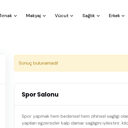
Tırnak
Makyaj
Vücut
Sağlık
Erkek
Sonuç bulunamadı!
Spor Salonu
Spor yapmak hem bedensel hem zihinsel sagligi olan e
yapilan egzersizler kalp damar sagligini iyilestirir, k