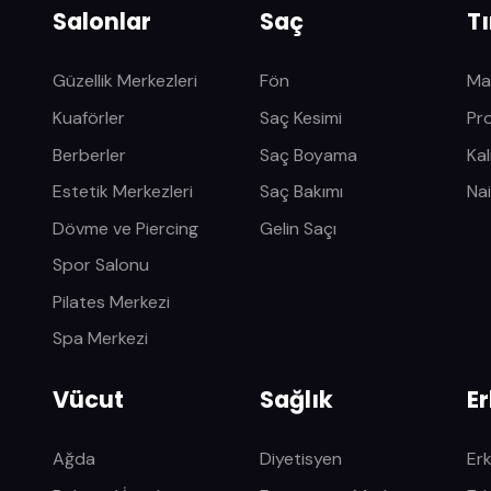
Salonlar
Saç
T
Güzellik Merkezleri
Fön
Ma
Kuaförler
Saç Kesimi
Pr
Berberler
Saç Boyama
Kal
Estetik Merkezleri
Saç Bakımı
Nai
Dövme ve Piercing
Gelin Saçı
Spor Salonu
Pilates Merkezi
Spa Merkezi
Vücut
Sağlık
E
Ağda
Diyetisyen
Er