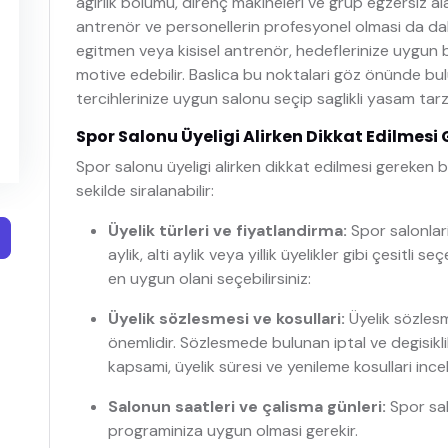
agirlik bölümü, direnç makineleri ve grup egzersiz ala
antrenör ve personellerin profesyonel olmasi da dah
egitmen veya kisisel antrenör, hedeflerinize uygun 
motive edebilir. Baslica bu noktalari göz önünde bulu
tercihlerinize uygun salonu seçip saglikli yasam tarzi
Spor Salonu Üyeligi Alirken Dikkat Edilmesi
Spor salonu üyeligi alirken dikkat edilmesi gereken b
sekilde siralanabilir:
Üyelik türleri ve fiyatlandirma:
Spor salonlari
aylik, alti aylik veya yillik üyelikler gibi çesitli
en uygun olani seçebilirsiniz:
Üyelik sözlesmesi ve kosullari:
Üyelik sözles
önemlidir. Sözlesmede bulunan iptal ve degisiklik 
kapsami, üyelik süresi ve yenileme kosullari inc
Salonun saatleri ve çalisma günleri:
Spor sal
programiniza uygun olmasi gerekir.