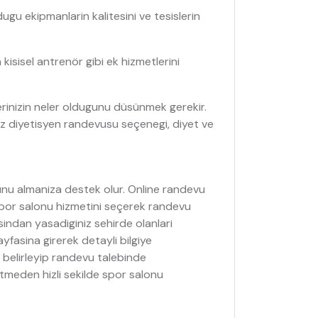
gu ekipmanlarin kalitesini ve tesislerin
kisisel antrenör gibi ek hizmetlerini
lerinizin neler oldugunu düsünmek gerekir.
niz diyetisyen randevusu seçenegi, diyet ve
unu almaniza destek olur. Online randevu
 spor salonu hizmetini seçerek randevu
asindan yasadiginiz sehirde olanlari
yfasina girerek detayli bilgiye
i belirleyip randevu talebinde
etmeden hizli sekilde spor salonu