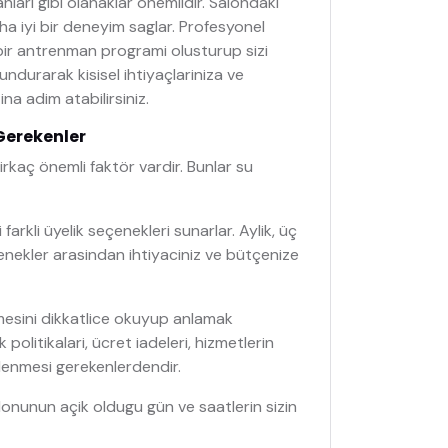
nlari gibi olanaklar önemlidir. Salondaki
a iyi bir deneyim saglar. Profesyonel
bir antrenman programi olusturup sizi
ndurarak kisisel ihtiyaçlariniza ve
na adim atabilirsiniz.
 Gerekenler
irkaç önemli faktör vardir. Bunlar su
 farkli üyelik seçenekleri sunarlar. Aylik, üç
 seçenekler arasindan ihtiyaciniz ve bütçenize
mesini dikkatlice okuyup anlamak
politikalari, ücret iadeleri, hizmetlerin
elenmesi gerekenlerdendir.
onunun açik oldugu gün ve saatlerin sizin