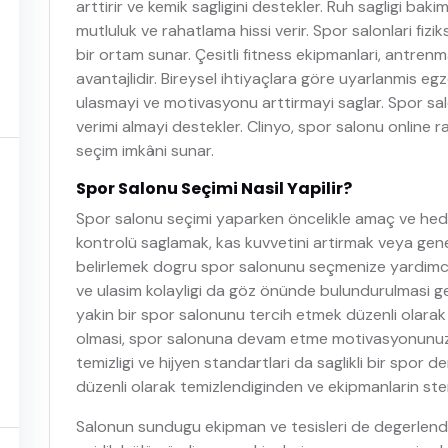
arttirir ve kemik sagligini destekler. Ruh sagligi bakimin
mutluluk ve rahatlama hissi verir. Spor salonlari fiziks
bir ortam sunar. Çesitli fitness ekipmanlari, antre
avantajlidir. Bireysel ihtiyaçlara göre uyarlanmis egz
ulasmayi ve motivasyonu arttirmayi saglar. Spor sal
verimi almayi destekler. Clinyo, spor salonu online r
seçim imkâni sunar.
Spor Salonu Seçimi Nasil Yapilir?
Spor salonu seçimi yaparken öncelikle amaç ve hedef
kontrolü saglamak, kas kuvvetini artirmak veya genel 
belirlemek dogru spor salonunu seçmenize yardimc
ve ulasim kolayligi da göz önünde bulundurulmasi ge
yakin bir spor salonunu tercih etmek düzenli olarak g
olmasi, spor salonuna devam etme motivasyonunuz
temizligi ve hijyen standartlari da saglikli bir spor d
düzenli olarak temizlendiginden ve ekipmanlarin ster
Salonun sundugu ekipman ve tesisleri de degerlendi