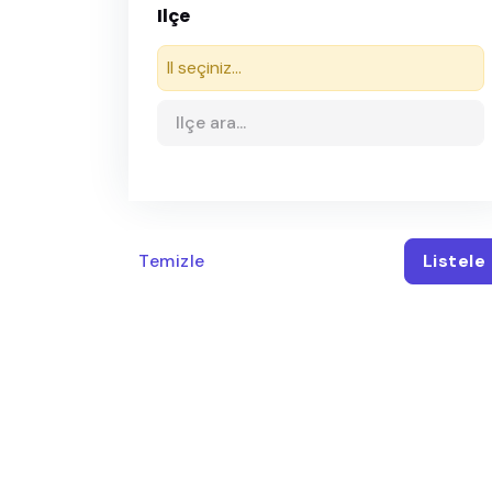
Ilçe
Il seçiniz...
Temizle
Listele