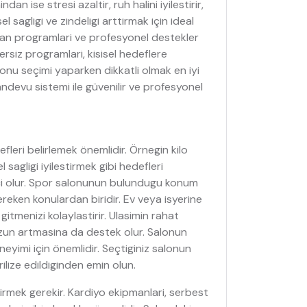
dan ise stresi azaltir, ruh halini iyilestirir,
el sagligi ve zindeligi arttirmak için ideal
nman programlari ve profesyonel destekler
ersiz programlari, kisisel hedeflere
onu seçimi yaparken dikkatli olmak en iyi
andevu sistemi ile güvenilir ve profesyonel
leri belirlemek önemlidir. Örnegin kilo
sagligi iyilestirmek gibi hedefleri
i olur. Spor salonunun bulundugu konum
reken konulardan biridir. Ev veya isyerine
itmenizi kolaylastirir. Ulasimin rahat
un artmasina da destek olur. Salonun
eneyimi için önemlidir. Seçtiginiz salonun
ilize edildiginden emin olun.
rmek gerekir. Kardiyo ekipmanlari, serbest