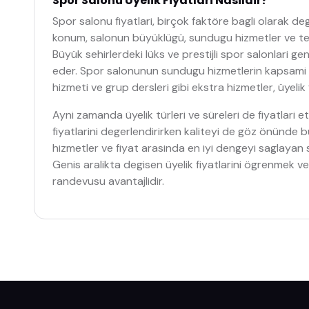
Spor Salonu Üyelik Fiyatlari Nasildir?
Spor salonu fiyatlari, birçok faktöre bagli olarak de
konum, salonun büyüklügü, sundugu hizmetler ve tesis
Büyük sehirlerdeki lüks ve prestijli spor salonlari gen
eder. Spor salonunun sundugu hizmetlerin kapsami da 
hizmeti ve grup dersleri gibi ekstra hizmetler, üyelik 
Ayni zamanda üyelik türleri ve süreleri de fiyatlari e
fiyatlarini degerlendirirken kaliteyi de göz önünde 
hizmetler ve fiyat arasinda en iyi dengeyi saglayan s
Genis aralikta degisen üyelik fiyatlarini ögrenmek ve
randevusu avantajlidir.