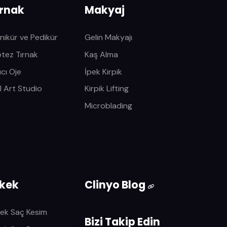
ırnak
Makyaj
nikür ve Pedikür
Gelin Makyajı
otez Tırnak
Kaş Alma
ıcı Oje
İpek Kirpik
l Art Studio
Kirpik Lifting
Microblading
rkek
Clinyo Blog
kek Saç Kesim
Bizi Takip Edin