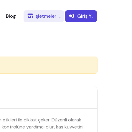
Blog
İşletmeler
İ..
Giriş
Y..
tkileri ile dikkat çeker. Düzenli olarak
ilo kontrolüne yardimci olur, kas kuvvetini