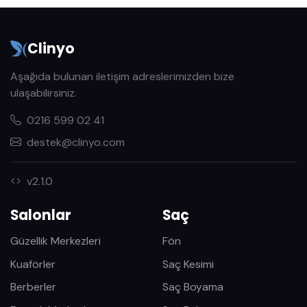
Clinyo
Aşağıda bulunan iletişim adreslerimizden bize
ulaşabilirsiniz.
0216 599 02 41
destek@clinyo.com
v2.1.0
Salonlar
Saç
Güzellik Merkezleri
Fön
Kuaförler
Saç Kesimi
Berberler
Saç Boyama