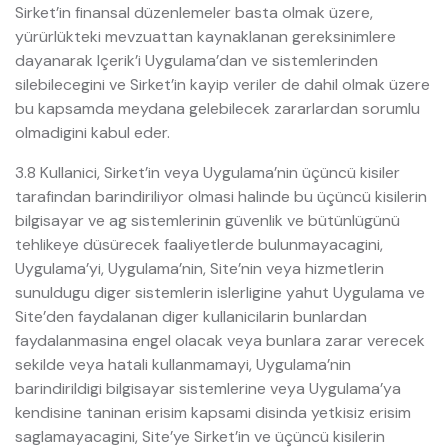
Sirket’in finansal düzenlemeler basta olmak üzere,
yürürlükteki mevzuattan kaynaklanan gereksinimlere
dayanarak Içerik’i Uygulama’dan ve sistemlerinden
silebilecegini ve Sirket’in kayip veriler de dahil olmak üzere
bu kapsamda meydana gelebilecek zararlardan sorumlu
olmadigini kabul eder.
3.8 Kullanici, Sirket’in veya Uygulama’nin üçüncü kisiler
tarafindan barindiriliyor olmasi halinde bu üçüncü kisilerin
bilgisayar ve ag sistemlerinin güvenlik ve bütünlügünü
tehlikeye düsürecek faaliyetlerde bulunmayacagini,
Uygulama’yi, Uygulama’nin, Site’nin veya hizmetlerin
sunuldugu diger sistemlerin islerligine yahut Uygulama ve
Site’den faydalanan diger kullanicilarin bunlardan
faydalanmasina engel olacak veya bunlara zarar verecek
sekilde veya hatali kullanmamayi, Uygulama’nin
barindirildigi bilgisayar sistemlerine veya Uygulama’ya
kendisine taninan erisim kapsami disinda yetkisiz erisim
saglamayacagini, Site’ye Sirket’in ve üçüncü kisilerin