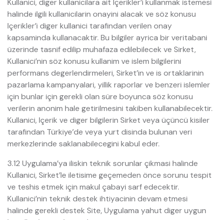
Kullanici, diger kullanicilara ait Içerikler’i kullanmak istemesi
halinde ilgili kullanicilarin onayini alacak ve söz konusu
Içerikler’i diger kullanici tarafindan verilen onay
kapsaminda kullanacaktir. Bu bilgiler ayrica bir veritabani
üzerinde tasnif edilip muhafaza edilebilecek ve Sirket,
Kullanici’nin söz konusu kullanim ve islem bilgilerini
performans degerlendirmeleri, Sirket’in ve is ortaklarinin
pazarlama kampanyalari, yillik raporlar ve benzeri islemler
için bunlar için gerekli olan süre boyunca söz konusu
verilerin anonim hale getirilmesini takiben kullanabilecektir.
Kullanici, Içerik ve diger bilgilerin Sirket veya üçüncü kisiler
tarafindan Türkiye’de veya yurt disinda bulunan veri
merkezlerinde saklanabilecegini kabul eder.
3.12 Uygulama’ya iliskin teknik sorunlar çikmasi halinde
Kullanici, Sirket’le iletisime geçemeden önce sorunu tespit
ve teshis etmek için makul çabayi sarf edecektir.
Kullanici’nin teknik destek ihtiyacinin devam etmesi
halinde gerekli destek Site, Uygulama yahut diger uygun