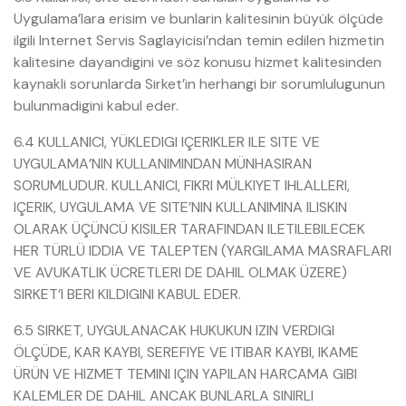
Uygulama’lara erisim ve bunlarin kalitesinin büyük ölçüde
ilgili Internet Servis Saglayicisi’ndan temin edilen hizmetin
kalitesine dayandigini ve söz konusu hizmet kalitesinden
kaynakli sorunlarda Sirket’in herhangi bir sorumlulugunun
bulunmadigini kabul eder.
6.4 KULLANICI, YÜKLEDIGI IÇERIKLER ILE SITE VE
UYGULAMA’NIN KULLANIMINDAN MÜNHASIRAN
SORUMLUDUR. KULLANICI, FIKRI MÜLKIYET IHLALLERI,
IÇERIK, UYGULAMA VE SITE’NIN KULLANIMINA ILISKIN
OLARAK ÜÇÜNCÜ KISILER TARAFINDAN ILETILEBILECEK
HER TÜRLÜ IDDIA VE TALEPTEN (YARGILAMA MASRAFLARI
VE AVUKATLIK ÜCRETLERI DE DAHIL OLMAK ÜZERE)
SIRKET’I BERI KILDIGINI KABUL EDER.
6.5 SIRKET, UYGULANACAK HUKUKUN IZIN VERDIGI
ÖLÇÜDE, KAR KAYBI, SEREFIYE VE ITIBAR KAYBI, IKAME
ÜRÜN VE HIZMET TEMINI IÇIN YAPILAN HARCAMA GIBI
KALEMLER DE DAHIL ANCAK BUNLARLA SINIRLI