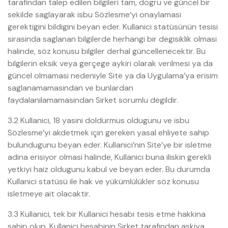
tarafindan talep edilen bilgileri tam, dogru ve güncel bir
sekilde saglayarak isbu Sözlesme’yi onaylamasi
gerektigini bildigini beyan eder. Kullanici statüsünün tesisi
sirasinda saglanan bilgilerde herhangi bir degisiklik olmasi
halinde, söz konusu bilgiler derhal güncellenecektir. Bu
bilgilerin eksik veya gerçege aykiri olarak verilmesi ya da
güncel olmamasi nedeniyle Site ya da Uygulama’ya erisim
saglanamamasindan ve bunlardan
faydalanilamamasindan Sirket sorumlu degildir.
3.2 Kullanici, 18 yasini doldurmus oldugunu ve isbu
Sözlesme’yi akdetmek için gereken yasal ehliyete sahip
bulundugunu beyan eder. Kullanici’nin Site’ye bir isletme
adina erisiyor olmasi halinde, Kullanici buna iliskin gerekli
yetkiyi haiz oldugunu kabul ve beyan eder. Bu durumda
Kullanici statüsü ile hak ve yükümlülükler söz konusu
isletmeye ait olacaktir.
3.3 Kullanici, tek bir Kullanici hesabi tesis etme hakkina
sahip olup, Kullanici hesabinin Sirket tarafindan askiya