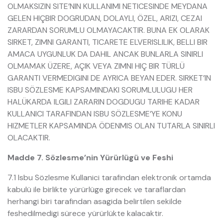
OLMAKSIZIN SITE’NIN KULLANIMI NETICESINDE MEYDANA
GELEN HIÇBIR DOGRUDAN, DOLAYLI, ÖZEL, ARIZI, CEZAI
ZARARDAN SORUMLU OLMAYACAKTIR. BUNA EK OLARAK
SIRKET, ZIMNI GARANTI, TICARETE ELVERISLILIK, BELLI BIR
AMACA UYGUNLUK DA DAHIL ANCAK BUNLARLA SINIRLI
OLMAMAK ÜZERE, AÇIK VEYA ZIMNI HIÇ BIR TÜRLÜ
GARANTI VERMEDIGINI DE AYRICA BEYAN EDER. SIRKET’IN
ISBU SÖZLESME KAPSAMINDAKI SORUMLULUGU HER
HALÜKARDA ILGILI ZARARIN DOGDUGU TARIHE KADAR
KULLANICI TARAFINDAN ISBU SÖZLESME’YE KONU
HIZMETLER KAPSAMINDA ÖDENMIS OLAN TUTARLA SINIRLI
OLACAKTIR.
Madde 7. Sözlesme’nin Yürürlügü ve Feshi
7.1 Isbu Sözlesme Kullanici tarafindan elektronik ortamda
kabulü ile birlikte yürürlüge girecek ve taraflardan
herhangi biri tarafindan asagida belirtilen sekilde
feshedilmedigi sürece yürürlükte kalacaktir.