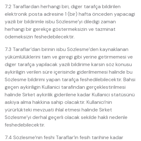
7.2 Taraflardan herhangi biri, diger tarafça bildirilen
elektronik posta adresine 1 (bir) hafta önceden yapacagi
yazili bir bildirimle isbu Sözlesme’yi diledigi zaman
herhangi bir gerekçe göstermeksizin ve tazminat
ödemeksizin feshedebilecektir.
7.3 Taraflar’dan birinin isbu Sözlesme’den kaynaklanan
yükümlülüklerini tam ve geregi gibi yerine getirmemesi ve
diger tarafça yapilacak yazili bildirime karsin söz konusu
aykiriligin verilen süre içerisinde giderilmemesi halinde bu
Sözlesme bildirimi yapan tarafça feshedilebilecektir. Bahsi
geçen aykiriligin Kullanici tarafindan gerçeklestirilmesi
halinde Sirket aykirilik giderilene kadar Kullanici statüsünü
askiya alma hakkina sahip olacaktir. Kullanici’nin
yürürlükteki mevzuati ihlal etmesi halinde Sirket
Sözlesme’yi derhal geçerli olacak sekilde hakli nedenle
feshedebilecektir.
7.4 Sözlesme’nin feshi Taraflar’in fesih tarihine kadar