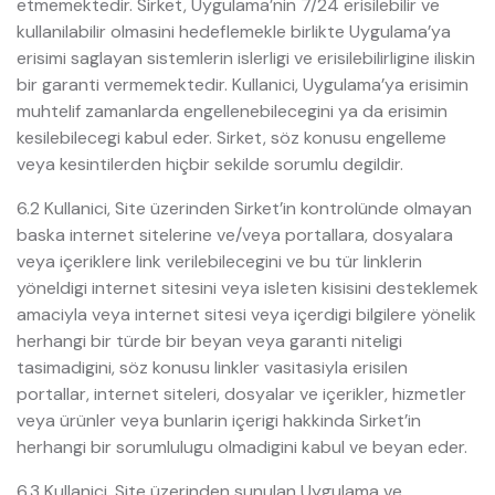
etmemektedir. Sirket, Uygulama’nin 7/24 erisilebilir ve
kullanilabilir olmasini hedeflemekle birlikte Uygulama’ya
erisimi saglayan sistemlerin islerligi ve erisilebilirligine iliskin
bir garanti vermemektedir. Kullanici, Uygulama’ya erisimin
muhtelif zamanlarda engellenebilecegini ya da erisimin
kesilebilecegi kabul eder. Sirket, söz konusu engelleme
veya kesintilerden hiçbir sekilde sorumlu degildir.
6.2 Kullanici, Site üzerinden Sirket’in kontrolünde olmayan
baska internet sitelerine ve/veya portallara, dosyalara
veya içeriklere link verilebilecegini ve bu tür linklerin
yöneldigi internet sitesini veya isleten kisisini desteklemek
amaciyla veya internet sitesi veya içerdigi bilgilere yönelik
herhangi bir türde bir beyan veya garanti niteligi
tasimadigini, söz konusu linkler vasitasiyla erisilen
portallar, internet siteleri, dosyalar ve içerikler, hizmetler
veya ürünler veya bunlarin içerigi hakkinda Sirket’in
herhangi bir sorumlulugu olmadigini kabul ve beyan eder.
6.3 Kullanici, Site üzerinden sunulan Uygulama ve