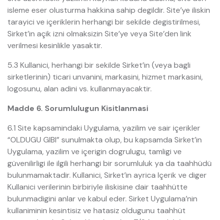
isleme eser olusturma hakkina sahip degildir. Site’ye iliskin
tarayici ve içeriklerin herhangi bir sekilde degistirilmesi,
Sirket’in açik izni olmaksizin Site’ye veya Site’den link
verilmesi kesinlikle yasaktir.
5.3 Kullanici, herhangi bir sekilde Sirket’in (veya bagli
sirketlerinin) ticari unvanini, markasini, hizmet markasini,
logosunu, alan adini vs. kullanmayacaktir.
Madde 6. Sorumlulugun Kisitlanmasi
6.1 Site kapsamindaki Uygulama, yazilim ve sair içerikler
“OLDUGU GIBI” sunulmakta olup, bu kapsamda Sirket’in
Uygulama, yazilim ve içerigin dogrulugu, tamligi ve
güvenilirligi ile ilgili herhangi bir sorumluluk ya da taahhüdü
bulunmamaktadir. Kullanici, Sirket’in ayrica Içerik ve diger
Kullanici verilerinin birbiriyle iliskisine dair taahhütte
bulunmadigini anlar ve kabul eder. Sirket Uygulama’nin
kullaniminin kesintisiz ve hatasiz oldugunu taahhüt