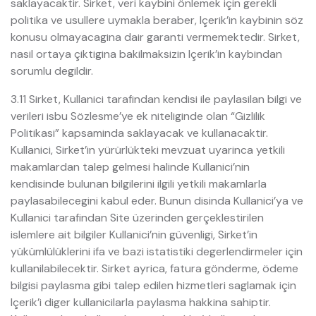
saklayacaktir. Sirket, veri kaybini önlemek için gerekli
politika ve usullere uymakla beraber, Içerik’in kaybinin söz
konusu olmayacagina dair garanti vermemektedir. Sirket,
nasil ortaya çiktigina bakilmaksizin Içerik’in kaybindan
sorumlu degildir.
3.11 Sirket, Kullanici tarafindan kendisi ile paylasilan bilgi ve
verileri isbu Sözlesme’ye ek niteliginde olan “Gizlilik
Politikasi” kapsaminda saklayacak ve kullanacaktir.
Kullanici, Sirket’in yürürlükteki mevzuat uyarinca yetkili
makamlardan talep gelmesi halinde Kullanici’nin
kendisinde bulunan bilgilerini ilgili yetkili makamlarla
paylasabilecegini kabul eder. Bunun disinda Kullanici’ya ve
Kullanici tarafindan Site üzerinden gerçeklestirilen
islemlere ait bilgiler Kullanici’nin güvenligi, Sirket’in
yükümlülüklerini ifa ve bazi istatistiki degerlendirmeler için
kullanilabilecektir. Sirket ayrica, fatura gönderme, ödeme
bilgisi paylasma gibi talep edilen hizmetleri saglamak için
Içerik’i diger kullanicilarla paylasma hakkina sahiptir.