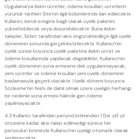
Uygulama’ya iliskin ücretler, ödeme kosullari, ücretlerin
yürürlük tarihleri Site’nin ilgili bölümlerinde ilan edilecektir.
Kullanici, kendi istegine bagli olarak üyelik paketini
yükseltebilecek veya düsürebilecektir. Buna iliskin
talepler, Sirket tarafindan aksi öngörülmedikçe ilgili üyelik
döneminin sonunda gerçeklestirilecektir. Kullanici’nin
üyelik süresi boyunca üyelik paketine iliskin ücret ve
ödeme kosullarinda yapilacak degisiklikler, Kullanici’nin
üyelik döneminin sona ermesine dek uygulanmayacak,
yeni ücretler ve ödeme kosullari yeni üyelik döneminin
baslamasiyla geçerli olacaktir. Üyelik dönemi boyunca
Sözlesme’nin feshi de dahil olmak üzere üyeligin herhangi
bir nedenle sona ermesi halinde geri ödeme
yapilmayacaktir.
4.3 Kullanici tarafindan periyod bitiminden 1 (bir yil) yil
öncesine kadar aksi talep edilmedigi sürece her
periyodun bitiminde Kullanici’nin üyeligi otomatik olarak
yenilenecektir.