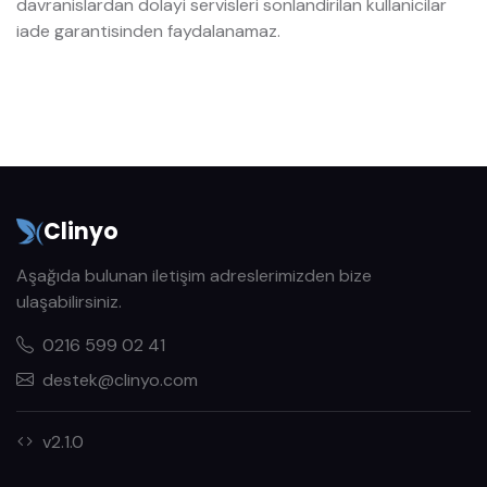
davranislardan dolayi servisleri sonlandirilan kullanicilar
iade garantisinden faydalanamaz.
Clinyo
Aşağıda bulunan iletişim adreslerimizden bize
ulaşabilirsiniz.
0216 599 02 41
destek@clinyo.com
v2.1.0