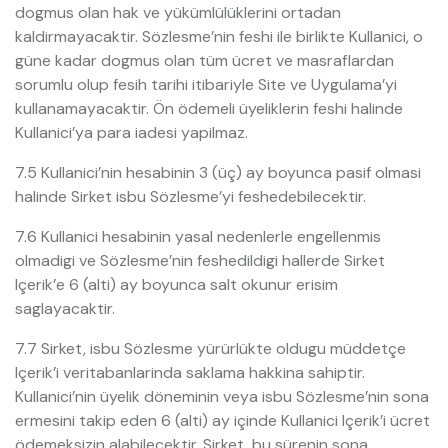
dogmus olan hak ve yükümlülüklerini ortadan
kaldirmayacaktir. Sözlesme’nin feshi ile birlikte Kullanici, o
güne kadar dogmus olan tüm ücret ve masraflardan
sorumlu olup fesih tarihi itibariyle Site ve Uygulama’yi
kullanamayacaktir. Ön ödemeli üyeliklerin feshi halinde
Kullanici’ya para iadesi yapilmaz.
7.5 Kullanici’nin hesabinin 3 (üç) ay boyunca pasif olmasi
halinde Sirket isbu Sözlesme’yi feshedebilecektir.
7.6 Kullanici hesabinin yasal nedenlerle engellenmis
olmadigi ve Sözlesme’nin feshedildigi hallerde Sirket
Içerik’e 6 (alti) ay boyunca salt okunur erisim
saglayacaktir.
7.7 Sirket, isbu Sözlesme yürürlükte oldugu müddetçe
Içerik’i veritabanlarinda saklama hakkina sahiptir.
Kullanici’nin üyelik döneminin veya isbu Sözlesme’nin sona
ermesini takip eden 6 (alti) ay içinde Kullanici Içerik’i ücret
ödemeksizin alabilecektir. Sirket, bu sürenin sona