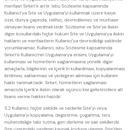
menfaat Sirket’e aittir. Isbu Sözlesme kapsaminda
Kullanici’ya Site ve Uygulama’yi kullanmak üzere kisiye
özel, dünya çapinda, telifsiz, devredilemez ve münhasir
olmayan lisans verilmektedir. Sözlesme ve Site’ye iliskin
diger kosullardaki hiçbir hüküm Site ve Uygulama’ya iliskin
haklarin ve menfaatlerin Kullanici’ya devredildigi seklinde
yorumlanamaz. Kullanici, isbu Sözlesme kapsaminda
Sirket’e Kullanici’nin Uygulama’ya erisimi, Uygulama’yi
kullanmasi ve hizmetlerin saglanmasina yönelik diger
amaçlarla, bilgilerinin ve Içerik’in kullanilmasi, kopyalanmasi,
iletilmesi, saklanmasi ve yedeginin alinmasi için kullanim
hakki tanimaktadir. Sirket, hizmetlerin saglanmasi
amaciyla Içerik’e iliskin olarak üçüncü kisi gelistiricilere alt
lisans verme hakkini haizdir.
5.2 Kullanici, hiçbir sekilde ve nedenle Site’yi veya
Uygulama’yi kopyalama, degistirme, çogaltma, ters
mühendislige tabi tutma, geri derleme ve sair sekillerde
Site üzerindeki yazilimin kaynak koduna ulasma, Site’den