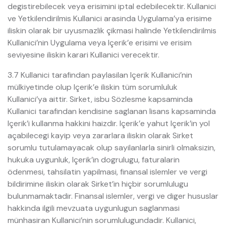
degistirebilecek veya erisimini iptal edebilecektir. Kullanici
ve Yetkilendirilmis Kullanici arasinda Uygulama’ya erisime
iliskin olarak bir uyusmazlik çikmasi halinde Yetkilendirilmis
Kullanici’nin Uygulama veya Içerik’e erisimi ve erisim
seviyesine iliskin karari Kullanici verecektir.
3.7 Kullanici tarafindan paylasilan Içerik Kullanici’nin
mülkiyetinde olup Içerik’e iliskin tüm sorumluluk
Kullanici’ya aittir. Sirket, isbu Sözlesme kapsaminda
Kullanici tarafindan kendisine saglanan lisans kapsaminda
Içerik’i kullanma hakkini haizdir. Içerik’e yahut Içerik’in yol
açabilecegi kayip veya zararlara iliskin olarak Sirket
sorumlu tutulamayacak olup sayilanlarla sinirli olmaksizin,
hukuka uygunluk, Içerik’in dogrulugu, faturalarin
ödenmesi, tahsilatin yapilmasi, finansal islemler ve vergi
bildirimine iliskin olarak Sirket’in hiçbir sorumlulugu
bulunmamaktadir. Finansal islemler, vergi ve diger hususlar
hakkinda ilgili mevzuata uygunlugun saglanmasi
münhasiran Kullanici’nin sorumlulugundadir. Kullanici,