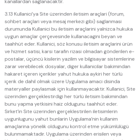
kanallardan saglanacaktir.
3.13 Kullanici’ya Site üzerinden iletisim araçlari (forum,
sohbet araçlari veya mesaj merkezi gibi) saglanmasi
durumunda Kullanici bu iletisim araçlarini yalnizca hukuka
uygun amaçlar çerçevesinde kullanacagini beyan ve
taahhüt eder. Kullanici, söz konusu iletisim araçlarini ürün
ve hizmet satisi, karsi tarafin rizasi olmadan gönderilen e-
postalar, üçüncü kisilerin yazilim ve bilgisayar sistemlerine
zarar verebilecek dosyalar, diger kullanicilar bakimindan
hakaret içeren içerikler yahut hukuka aykiri her türlü
içerik de dahil olmak üzere Uygulama amaci disinda
materyaller paylasmak için kullanmayacaktir. Kullanici, Site
üzerinden gerçeklestirdigi her türlü iletisim bakimindan
bunu yapma yetkisini haiz oldugunu taahhüt eder.
Sirket’in Site üzerinden gerçeklestirilen iletisimlerin
uygunlugunu yahut bunlarin Uygulama’nin kullanim
amaçlarina yönelik oldugunu kontrol etme yükümlülügü
bulunmamaktadir. Uygulama üzerinden erisilen veya