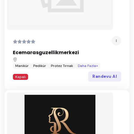
Ecemarasguzellikmerkezi
Manikür
Pedikür
Protez Tırnak
Daha Fazla+
Randevu Al
Kapalı