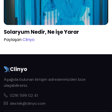
Solaryum Nedir, Ne İşe Yarar
Paylaşan
Clinyo
Clinyo
Aşağıda bulunan iletişim adreslerimizden bize
ulaşabilirsiniz.
0216 599 02 41
destek@clinyo.com