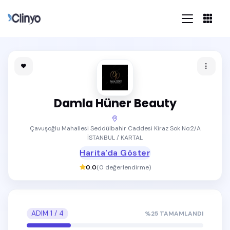
Damla Hüner Beauty
Çavuşoğlu Mahallesi Seddülbahir Caddesi Kiraz Sok No:2/A
İSTANBUL / KARTAL
Harita'da Göster
0.0
(
0
değerlendirme)
ADIM
1
/
4
%
25
TAMAMLANDI