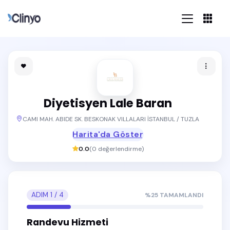
Diyetisyen Lale Baran
CAMI MAH. ABIDE SK. BESKONAK VILLALARI İSTANBUL / TUZLA
Harita'da Göster
0.0
(
0
değerlendirme)
ADIM
1
/
4
%
25
TAMAMLANDI
Randevu Hizmeti