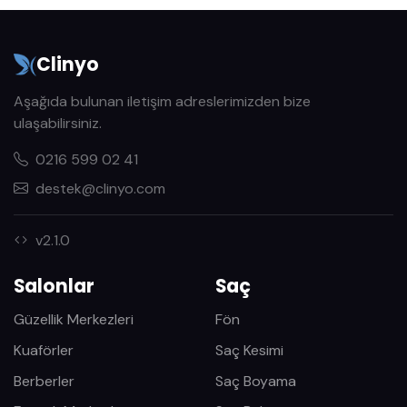
Clinyo
Aşağıda bulunan iletişim adreslerimizden bize
ulaşabilirsiniz.
0216 599 02 41
destek@clinyo.com
v2.1.0
Salonlar
Saç
Güzellik Merkezleri
Fön
Kuaförler
Saç Kesimi
Berberler
Saç Boyama