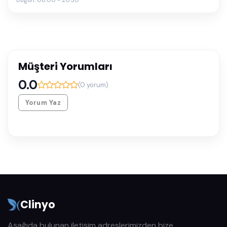
Müşteri Yorumları
0.0
(
0
yorum)
Yorum Yaz
Clinyo
Aşağıda bulunan iletişim adreslerimizden bize