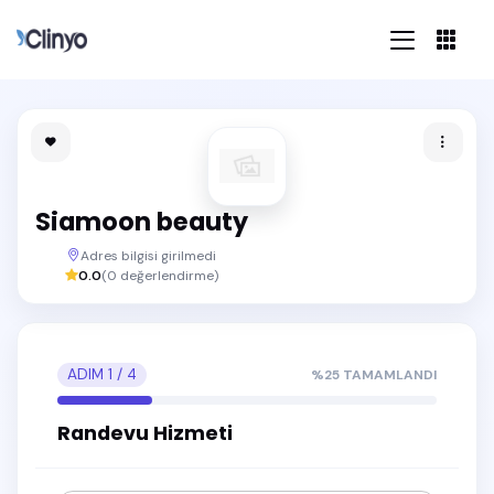
Siamoon beauty
Adres bilgisi girilmedi
0.0
(
0
değerlendirme)
ADIM
1
/
4
%
25
TAMAMLANDI
Randevu Hizmeti